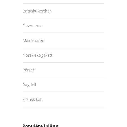
Brittiskt korthår
Devon rex
Maine coon
Norsk skogskatt
Perser
Ragdoll
Sibirisk katt
Populära Inlägg