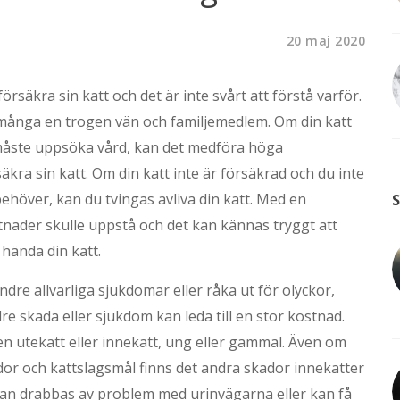
20 maj 2020
försäkra sin katt och det är inte svårt att förstå varför.
ör många en trogen vän och familjemedlem. Om din katt
ni måste uppsöka vård, kan det medföra höga
säkra sin katt. Om din katt inte är försäkrad och du inte
ehöver, kan du tvingas avliva din katt. Med en
S
tnader skulle uppstå och det kan kännas tryggt att
 hända din katt.
dre allvarliga sjukdomar eller råka ut för olyckor,
e skada eller sjukdom kan leda till en stor kostnad.
en utekatt eller innekatt, ung eller gammal. Även om
kador och kattslagsmål finns det andra skador innekatter
 kan drabbas av problem med urinvägarna eller kan få