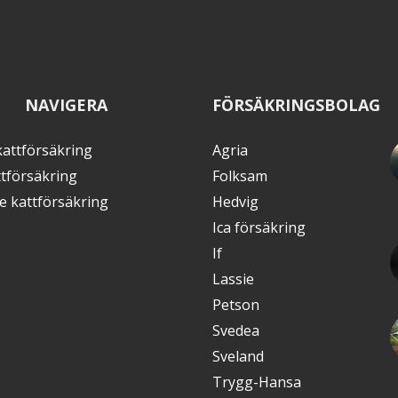
NAVIGERA
FÖRSÄKRINGSBOLAG
kattförsäkring
Agria
ttförsäkring
Folksam
te kattförsäkring
Hedvig
Ica försäkring
If
Lassie
Petson
Svedea
Sveland
Trygg-Hansa