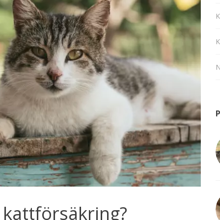
K
K
N
P
 kattförsäkring?