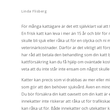
Linda Flisberg
För många kattägare är det ett självklart val att 
En frisk katt kan leva i mer än 15 år och blir f
skulle bli sjuk eller råka ut för en olycka och 
veterinärkostnader. Därför är det viktigt att för
har råd att betala den behandling som din katt b
kattförsäkring kan du få hjälp om oväntade kos
veta att du inte står inte ensam om något skulle
Katter kan precis som vi drabbas av mer eller min
som gör att den behöver sjukvård. Även en mindr
Du bör försäkra din katt oavsett om din katt är 
innekatter inte riskerar att råka ut för trafiks
kan råka ut för. Både innekatter och utekatter