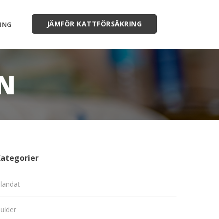
JÄMFÖR KATTFÖRSÄKRING
ING
N
ategorier
landat
uider